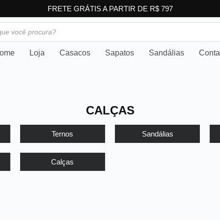
FRETE GRÁTIS A PARTIR DE R$ 797
ome
Loja
Casacos
Sapatos
Sandálias
Conta
CALÇAS
Ternos
Sandálias
Calças