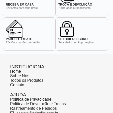
RECEBA EM CASA
TROCA E DEVOLUÇÃO
Enviamos para todo Brasil
7 dias após o recebimento
PARCELE EM ATÉ
SITE 100% SEGURO
12x Com cartões de crédito
Seus dados estão protegidos
INSTITUCIONAL
Home
Sobre Nós
Todos os Produtos
Contato
AJUDA
Politica de Privacidade
Politica de Devolução e Trocas
Rastreamento de Pedidos
contato@sejaelite.com.br