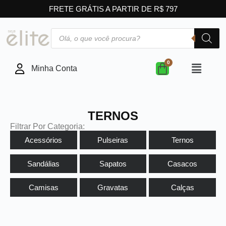
FRETE GRÁTIS A PARTIR DE R$ 797
Minha Conta
TERNOS
Filtrar Por Categoria:
Acessórios
Pulseiras
Ternos
Sandálias
Sapatos
Casacos
Camisas
Gravatas
Calças