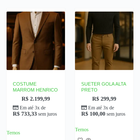
COSTUME
SUETER GOLA ALTA
MARROM HENRICO
PRETO
R$
2.199,99
R$
299,99
Em até 3x de
Em até 3x de
R$
733,33
R$
100,00
sem juros
sem juros
Ternos
Ternos